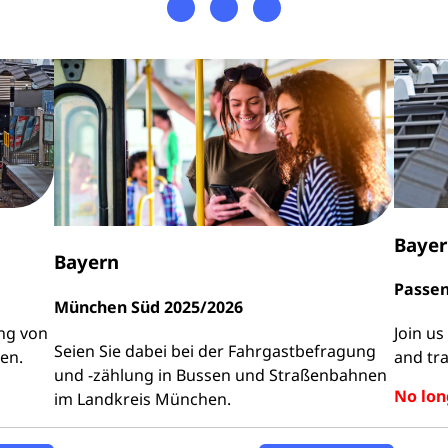
Baye
Bayern
Passen
München Süd 2025/2026
ung von
Join u
Seien Sie dabei bei der Fahrgastbefragung
en.
and tr
und -zählung in Bussen und Straßenbahnen
No long
im Landkreis München.