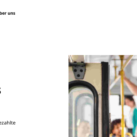
ber uns
s
ezahlte