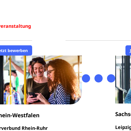
veranstaltung
etzt bewerben
Sachs
hein-Westfalen
Leipzi
rverbund Rhein-Ruhr