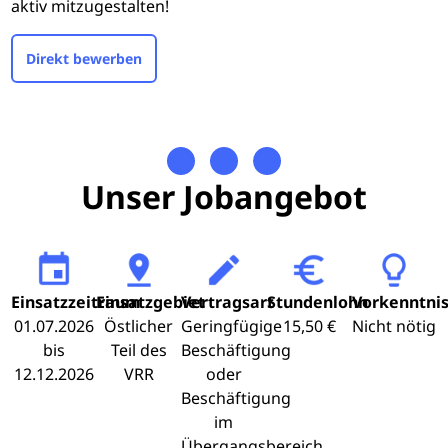
aktiv mitzugestalten!
Direkt bewerben
Unser Jobangebot
Einsatzzeitraum
Einsatzgebiet
Vertragsart
Stundenlohn
Vorkenntni
01.07.2026
Östlicher
Geringfügige
15,50 €
Nicht nötig
bis
Teil des
Beschäftigung
12.12.2026
VRR
oder
Beschäftigung
im
Übergangsbereich