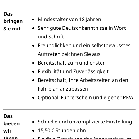
Das
Mindestalter von 18 Jahren
bringen
Sehr gute Deutschkenntnisse in Wort
Sie mit
und Schrift
Freundlichkeit und ein selbstbewusstes
Auftreten zeichnen Sie aus
Bereitschaft zu Frühdiensten
Flexibilität und Zuverlässigkeit
Bereitschaft, Ihre Arbeitszeiten an den
Fahrplan anzupassen
Optional: Führerschein und eigener PKW
Das
Schnelle und unkomplizierte Einstellung
bieten
15,50 € Stundenlohn
wir
Ihnen
Flexible Gestaltung der Arbeitszeiten im